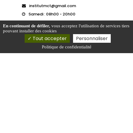
institutmct@gmail.com
Samedi : 08h00 - 20h00
En continuant de défiler,
vous acceptez l'utilisation de services tiers
pouvant installer des cookies
Tout accepter
Personnaliser
ECOLE
Politique de confidentialité
YOGA SHAL
Activités
Nos actualités
Localités
Réseau et liens
Mentions légales
Charte d’utilisation des données