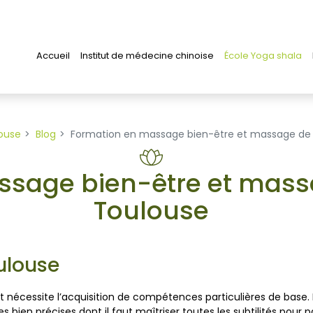
Accueil
Institut de médecine chinoise
École Yoga shala
ouse
Blog
Formation en massage bien-être et massage de 
sage bien-être et mass
Toulouse
ulouse
art nécessite l’acquisition de compétences particulières de base.
 bien précises dont il faut maîtriser toutes les subtilités pour par