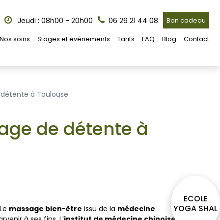
Jeudi : 08h00 - 20h00
06 26 21 44 08
Bon cadeau
Nos soins
Stages et événements
Tarifs
FAQ
Blog
Contact
détente à Toulouse
age de détente à
ECOLE
YOGA SHAL
 Le
massage bien-être
issu de la
médecine
venir à ses fins. L’
institut de médecine chinoise