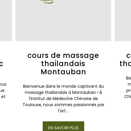
e
cours de massage
c
c
thailandais
th
Montauban
Bi
ous
m
Bienvenue dans le monde captivant du
que
pr
massage thaïlandais à Montauban ! À
 et
Chi
l'Institut de Médecine Chinoise de
Toulouse, nous sommes passionnés par
l'art...
EN SAVOIR PLUS