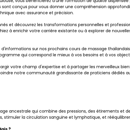
Toulouse, vous bénéficierez d'une formation de qualité dispensée
s sont conçus pour vous donner une compréhension approfondie 
hnique avec assurance et précision.
és et découvrez les transformations personnelles et profession
z à enrichir votre carrière existante ou à explorer de nouvelles
s d'informations sur nos prochains cours de massage thaïlandais 
programme qui correspond le mieux à vos besoins et à vos objecti
rgir votre champ d'expertise et à partager les merveilleux bien
joindre notre communauté grandissante de praticiens dédiés au
)
age ancestrale qui combine des pressions, des étirements et d
 stimuler la circulation sanguine et lymphatique, et rééquilibrer 
ais ?