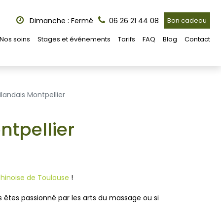
Dimanche : Fermé
06 26 21 44 08
Bon cadeau
Nos soins
Stages et événements
Tarifs
FAQ
Blog
Contact
landais Montpellier
tpellier
Chinoise de Toulouse
!
s êtes passionné par les arts du massage ou si