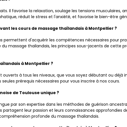
. Il favorise la relaxation, soulage les tensions musculaires, amé
atique, réduit le stress et l'anxiété, et favorise le bien-être gén
vant les cours de massage thaïlandais à Montpellier ?
us permettent d'acquérir les compétences nécessaires pour prat
 du massage thaïlandais, les principes sous-jacents de cette p
aïlandais à Montpellier ?
t ouverts à tous les niveaux, que vous soyez débutant ou déjà i
es seules prérequis nécessaires pour vous inscrire à nos cours.
hinoise de Toulouse unique ?
stingue par son expertise dans les méthodes de guérison ancest
s partagent leur passion et leurs connaissances approfondies de
e compréhension profonde du massage thaïlandais.